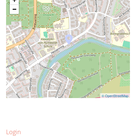
−
© OpenStreetMap
Login