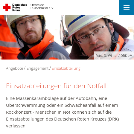
Ortsverein
Rüsselsheim e.V.
Foto: D. Winter / DRK e.V.
Angebote
Engagement
Einsatzabteilung
Einsatzabteilungen für den Notfall
Eine Massenkarambolage auf der Autobahn, eine
Überschwemmung oder ein Schwächeanfall auf einem
Rockkonzert - Menschen in Not können sich auf die
Einsatzabteilungen des Deutschen Roten Kreuzes (DRK)
verlassen.