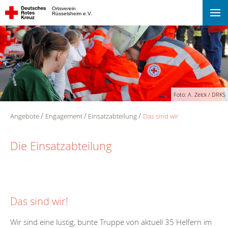
Ortsverein
Rüsselsheim e.V.
Foto: A. Zelck / DRKS
Angebote
Engagement
Einsatzabteilung
Das sind wir
Die Einsatzabteilung
Das sind wir!
Wir sind eine lustig, bunte Truppe von aktuell 35 Helfern im