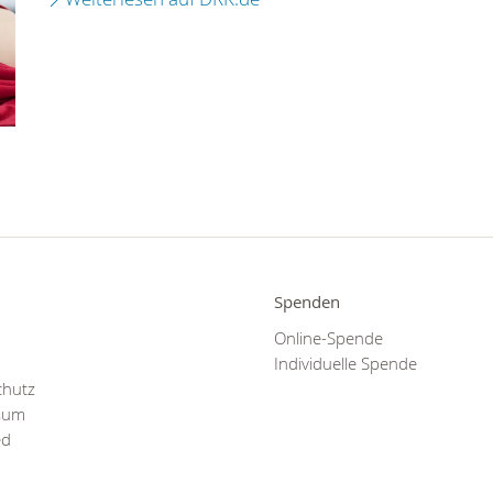
Spenden
Online-Spende
p
Individuelle Spende
chutz
sum
ed