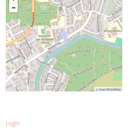
−
© OpenStreetMap
Login